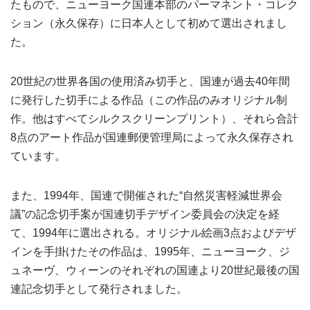
たもので、ニューヨーク国連本部のパーマネント・コレク
ション（永久保存）に日本人として初めて選出されまし
た。
20世紀の世界各国の使用済み切手と、国連が過去40年間
に発行した切手による作品（この作品のみオリジナル制
作。他はすべてシルクスクリーンプリント）、それら合計
8点のアート作品が国連郵便管理局によって永久保存され
ています。
また、1994年、国連で開催された“自然災害軽減世界会
議”の記念切手案が国連切手デザイン委員会の決定を経
て、1994年に選出される。オリジナル絵画3点およびデザ
インを手掛けたその作品は、1995年、ニューヨーク、ジ
ュネーヴ、ウィーンのそれぞれの国連より20世紀最後の国
連記念切手として発行されました。