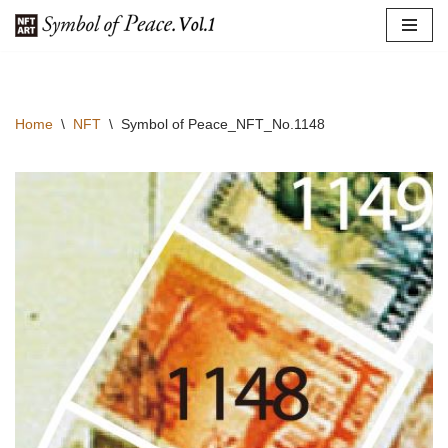
コ
ン
テ
Home
\
NFT
\
Symbol of Peace_NFT_No.1148
ン
ツ
へ
ス
キ
ッ
プ