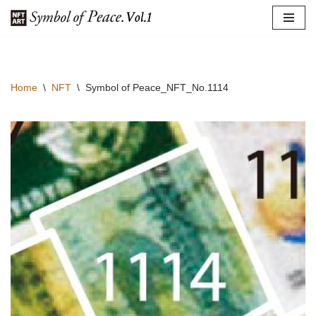
コ
ン
テ
Home
\
NFT
\
Symbol of Peace_NFT_No.1114
ン
ツ
へ
ス
キ
ッ
プ