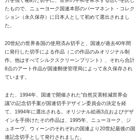
力を強く秘めた切手に、世界の平和を希求する想いを託し
たもので、ニューヨーク国連本部のパーマネント・コレク
ション（永久保存）に日本人として初めて選出されまし
た。
20世紀の世界各国の使用済み切手と、国連が過去40年間
に発行した切手による作品（この作品のみオリジナル制
作。他はすべてシルクスクリーンプリント）、それら合計
8点のアート作品が国連郵便管理局によって永久保存され
ています。
また、1994年、国連で開催された“自然災害軽減世界会
議”の記念切手案が国連切手デザイン委員会の決定を経
て、1994年に選出される。オリジナル絵画3点およびデザ
インを手掛けたその作品は、1995年、ニューヨーク、ジ
ュネーヴ、ウィーンのそれぞれの国連より20世紀最後の国
連記念切手として発行されました。