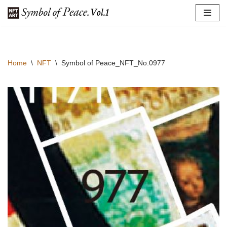
コ
ン
テ
Home
\
NFT
\
Symbol of Peace_NFT_No.0977
ン
ツ
へ
ス
キ
ッ
プ