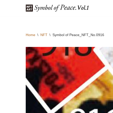
コ
ン
テ
ン
Home
\
NFT
\
Symbol of Peace_NFT_No.0916
ツ
へ
ス
キ
ッ
プ