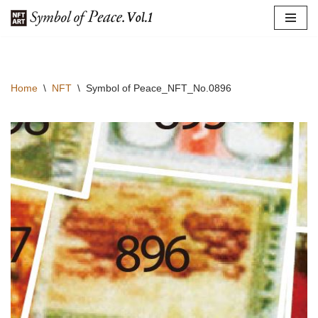
コ
ン
テ
Home
\
NFT
\
Symbol of Peace_NFT_No.0896
ン
ツ
へ
ス
キ
ッ
プ