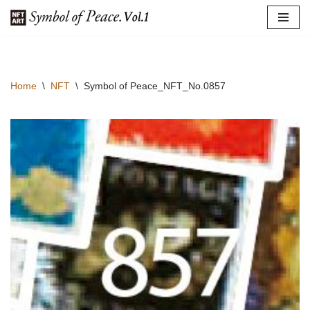
コ
ン
テ
Home
\
NFT
\
Symbol of Peace_NFT_No.0857
ン
ツ
へ
ス
キ
ッ
プ