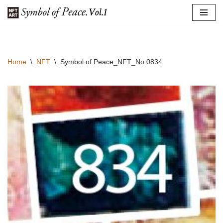
コ
ン
テ
Home
\
NFT
\
Symbol of Peace_NFT_No.0834
ン
ツ
へ
ス
キ
ッ
プ