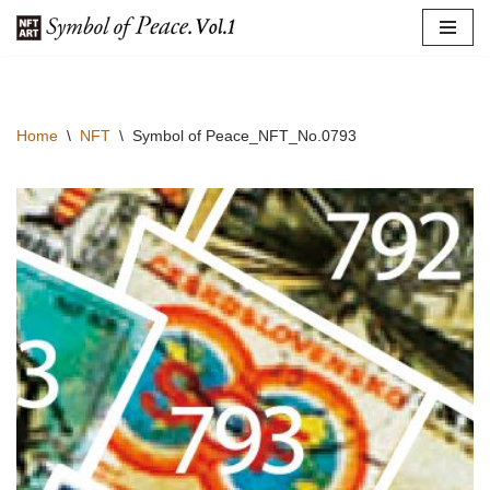
コ
ン
テ
Home
\
NFT
\
Symbol of Peace_NFT_No.0793
ン
ツ
へ
ス
キ
ッ
プ