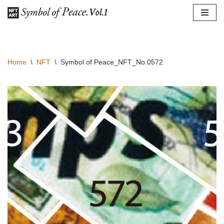
コ
ン
テ
Home
\
NFT
\
Symbol of Peace_NFT_No.0572
ン
ツ
へ
ス
キ
ッ
プ