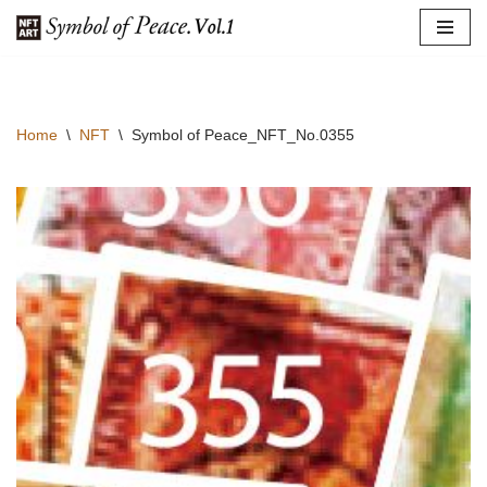
コ
ン
テ
Home
\
NFT
\
Symbol of Peace_NFT_No.0355
ン
ツ
へ
ス
キ
ッ
プ