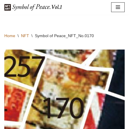
コ
ン
テ
Home
\
NFT
\
Symbol of Peace_NFT_No.0170
ン
ツ
へ
ス
キ
ッ
プ