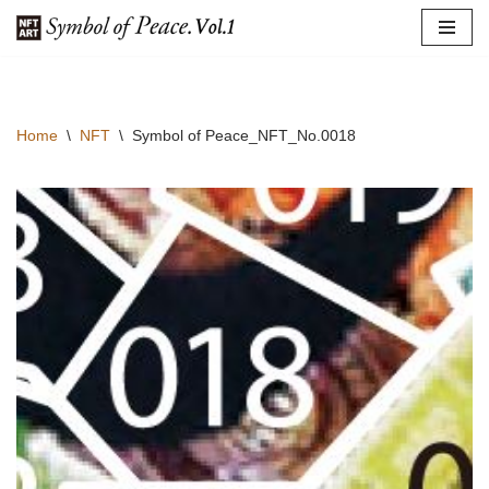
コ
ン
テ
Home
\
NFT
\
Symbol of Peace_NFT_No.0018
ン
ツ
へ
ス
キ
ッ
プ